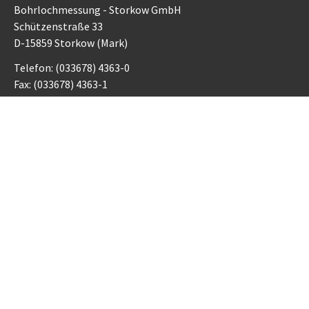
Bohrlochmessung - Storkow GmbH
Schützenstraße 33
D-15859 Storkow (Mark)
Telefon: (033678) 4363-0
Fax: (033678) 4363-1
Email:
info@blm-storkow.de
Auszeichnungen
Gewinner des "Großen Preises des Mittelstandes" 2011
Gewinner des "Zukunftspreises Ostbrandenburg" 2007