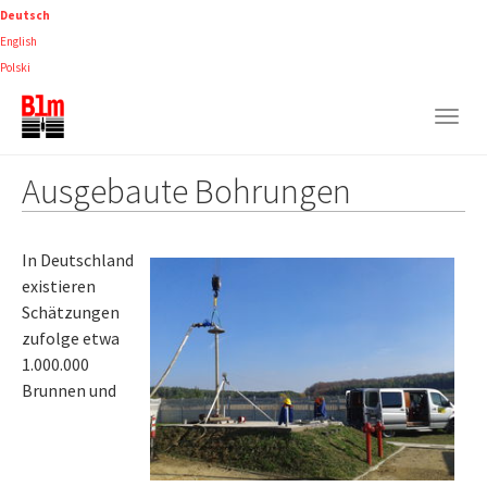
Skip
Deutsch
to
English
main
Polski
content
Togg
navig
Ausgebaute Bohrungen
In Deutschland
existieren
Schätzungen
zufolge etwa
1.000.000
Brunnen und