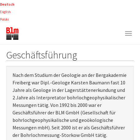
Skip
Deutsch
to
English
main
Polski
content
Togg
navig
Geschäftsführung
Nach dem Studium der Geologie an der Bergakademie
Freiberg war Dipl.-Geologe Karsten Baumann fast 10
Jahre als Geologe in der Lagerstättenerkundung und
2 Jahre als Interpretator bohrlochgeophysikalischer
Messungen tätig. Von 1992 bis 2000 war er
Geschäftsführer der BLM GmbH (Gesellschaft für
bohrlochgeophysikalische und geoökologische
Messungen mbH). Seit 2000 ist er als Geschäftsführer
der Bohrlochmessung-Storkow GmbH tätig.